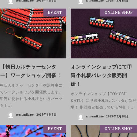
tomomikato
2025年4月2日
tomomikato
2025年3月18日
EVENT
ONLINE SHOP
【朝日カルチャーセンタ
オンラインショップにて甲
ー】ワークショップ開催！
冑小札板バレッタ販売開
始！
朝日カルチャーセンター横浜教室に
てワークショップを開催致します。
オンラインショップ【TOMOMI
甲冑に使われる小札板というパーツ
KATO】に甲冑小札板バレッタが新登
を […]
場！ 期間限定販売している特別 […]
tomomikato
2025年3月5日
tomomikato
2025年2月28日
EVENT
ONLINE SHOP