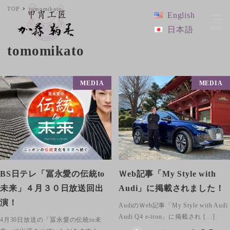
TOP
tomomikato
English
日本語
MENU
tomomikato
MEDIA
MEDIA
BS日テレ「冨永愛の伝統to
Ｗeb記事「My Style with
未来」４月３０日放送回出
Audi」に掲載されました！
演！
AudiのＷeb記事「My Style with Audi
Audi Q4 e-tron」に掲載され […]
4月30日放送の「冨永愛の伝統to未