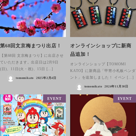
第68回文京梅まつり出店！
オンラインショップに新商
品追加！
【第68回 文京梅まつり】に出店させ
ていただきます。出店日は2月9日
オンラインショップ【TOMOMI
(日)、11日(火・祝)、15日 […]
KATO】に新商品「甲冑小札板ペンダ
ント」を追加しました！ イベン […]
tomomikato
2025年2月4日
tomomikato
2024年11月30日
EVENT
EVENT