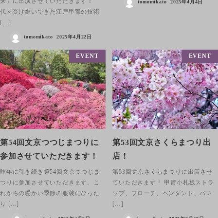
来」に出演させていただきます！
tomomikato
2025年4月4日
代々受け継いできた江戸甲冑の技術
[…]
tomomikato
2025年4月22日
EVENT
EVENT
第54回文京つつじまつりに
第53回文京さくらまつり出
参加させていただきます！
店！
昨年に引き続き第54回文京つつじま
第53回文京さくらまつりに出店させ
つりに参加させていただきます。こ
ていただきます！ 甲冑小札板ストラ
れからの暖かい季節の服装にぴった
ップ、ブローチ、ペンダント、バレ
り […]
[…]